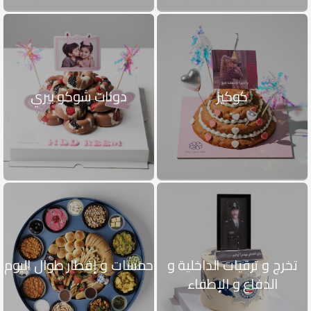
كوكيز
دونات شوكو بيري
تخرج و ترقيات الداخلية و
حمسات و إفطار طوال اليوم
الدفاع و الإطفاء