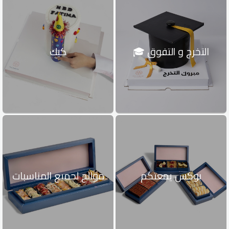
التخرج و التفوق 🎓
كيك
بوكس يمعتكم
موالح لجميع المناسبات