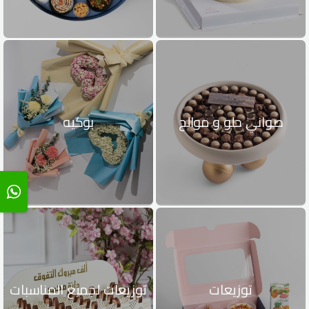
صواني حلو و موالح
بوكيه
توزيعات
توزيعات لجميع المناسبات