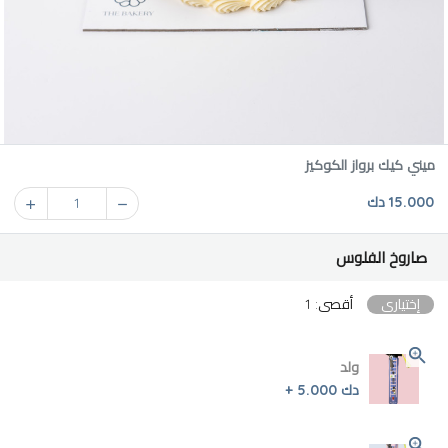
ميني كيك برواز الكوكيز
15.000 دك
1
صاروخ الفلوس
إختياري
أقصى: 1
ولد
دك 5.000 +