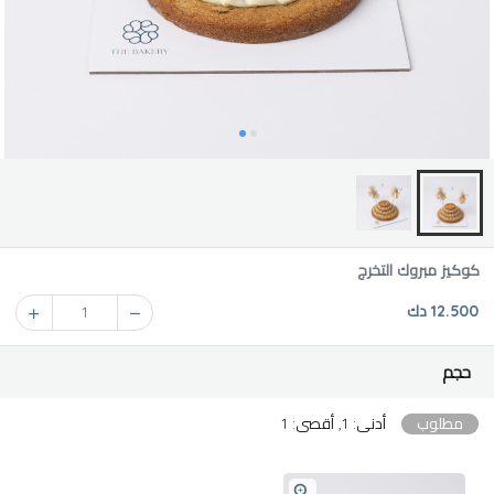
كوكيز مبروك التخرج
12.500 دك
1
حجم
مطلوب
أدنى: 1, أقصى: 1