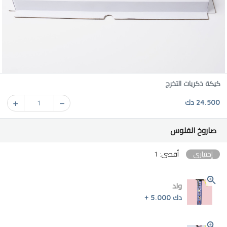
كيكة ذكريات التخرج
24.500 دك
1
صاروخ الفلوس
إختياري
أقصى: 1
ولد
دك 5.000 +