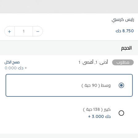
رايس كرسبي
8.750 دك
1
الحجم
مطلوب
أدنى: 1, أقصى: 1
مسح الكل
دك 0.000 +
وسط ( 90 حبة )
كبير ( 138 حبة )
دك 3.000 +