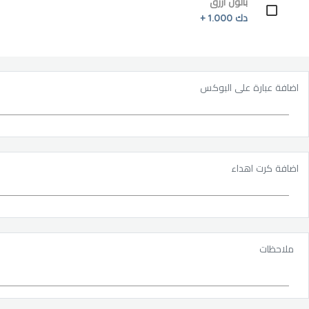
بالون ازرق
دك 1.000 +
اضافة عبارة على البوكس
اضافة كرت اهداء
ملاحظات