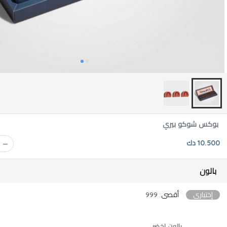
بوكس شوكو بيري
10.500 دك
بالون
إختياري
أقصى: 999
بالون اخضر