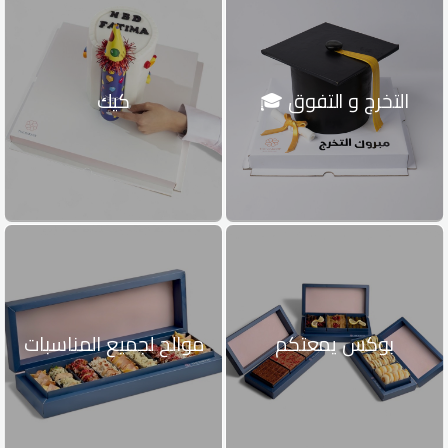
التخرج و التفوق 🎓
كيك
بوكس يمعتكم
موالح لجميع المناسبات