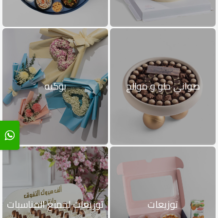
صواني حلو و موالح
بوكيه
توزيعات
توزيعات لجميع المناسبات