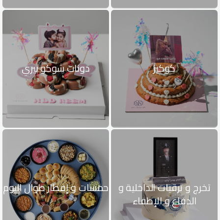
كوكيز
دونات شوكو بيري
تخرج و ترقيات الداخلية و
حمسات و إفطار طوال اليوم
الدفاع و الإطفاء