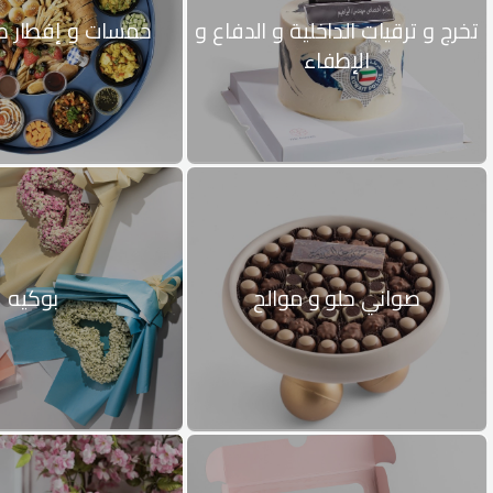
تخرج و ترقيات الداخلية و الدفاع و
حمسات و إفطار طو
الإطفاء
صواني حلو و موالح
بوكيه