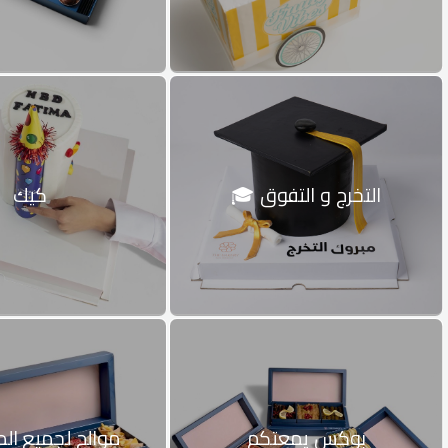
التخرج و التفوق 🎓
كيك
بوكس يمعتكم
موالح لجميع ال