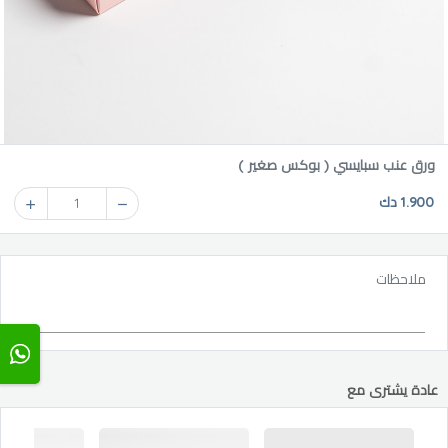
ورق عنب سبايسي ( بوكس صغير )
1.900 دك
1
ملاحظات
عادة يشترى مع