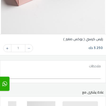
رايس كرسبي ( بوكس صغير )
3.250 دك
1
ملاحظات
عادة يشترى مع