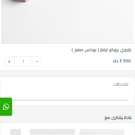
رازبيري چوكو ترفلز ( بوكس صغير )
3.500 دك
1
ملاحظات
عادة يشترى مع