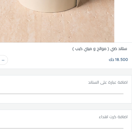
ستاند ضي ( موالح و ميني كبب )
18.500 دك
اضافة عبارة على الستاند
اضافة كرت اهداء