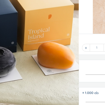
1
دك 1.000
+