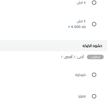
4 انش
5 انش
دك 4.000 +
حشوه الكيكه
مطلوب
أدنى: 1, أقصى: 1
شوكولا
فانيليا