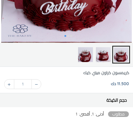
كريمسون كراون ميني كيك
11.500 دك
1
حجم الكيكة
مطلوب
أدنى: 1, أقصى: 1