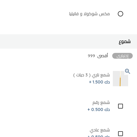
مكس شوكولا و فانيليا
شموع
إختياري
أقصى: 999
شمع ناري ( 3 حبات )
دك 1.500 +
شمع رقم
دك 0.500 +
شمع عادي
دك 0.500 +