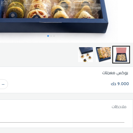
بوكس معجنات
9.000 دك
ملاحظات