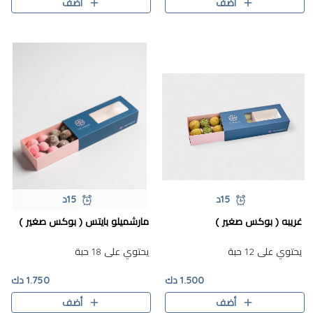
أضف
أضف
15د
15د
غريبه ( بوكس صغير )
مارشميلو بايتس ( بوكس صغير )
يحتوي على 12 حبة
يحتوي على 18 حبة
1.500 دك
1.750 دك
أضف
أضف