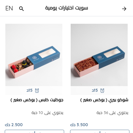
EN
سويت اختيارات يومية
15د
15د
شوكو بيري ( بوكس صغير )
جوكليت كابس ( بوكس صغير )
يحتوي على 36 حبة
يحتوي على 10 حبة
3.500 دك
2.500 دك