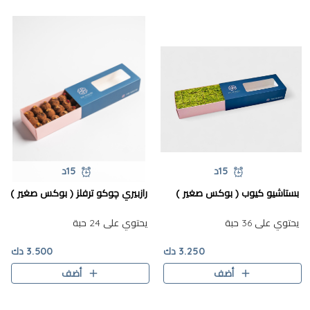
15د
15د
بستاشيو كيوب ( بوكس صغير )
رازبيري چوكو ترفلز ( بوكس صغير )
يحتوي على 36 حبة
يحتوي على 24 حبة
3.250 دك
3.500 دك
أضف
أضف