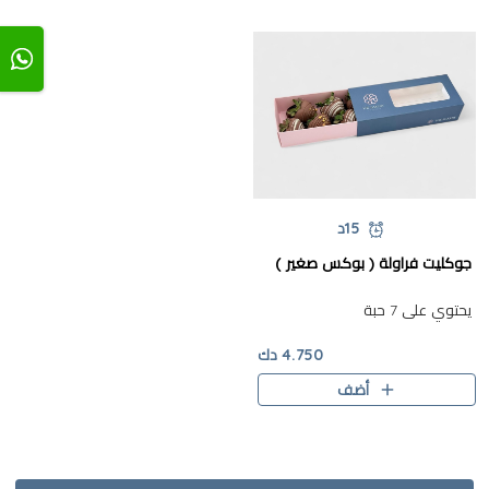
15د
جوكليت فراولة ( بوكس صغير )
يحتوي على 7 حبة
4.750 دك
أضف