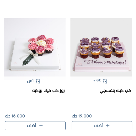
45د
1س
كب كيك بنفسجي
روز كب كيك بوكيه
19.000 دك
16.000 دك
أضف
أضف