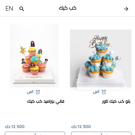
EN
كب كيك
1س
1س
بلو كب كيك تاور
فاني بيراميد كب كيك
12.500 دك
12.500 دك