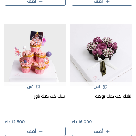
أضف
أضف
1س
1س
ليلاك كب كيك بوكيه
بينك كب كيك تاور
16.000 دك
12.500 دك
أضف
أضف